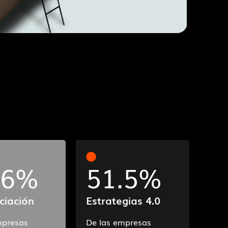
.6
%
51.5
%
ciación
Estrategias 4.0
mpresas
De las empresas