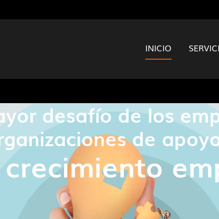
INICIO
SERVIC
ayor desafío de los em
rganizaciones de apoyo
 crecimiento emp