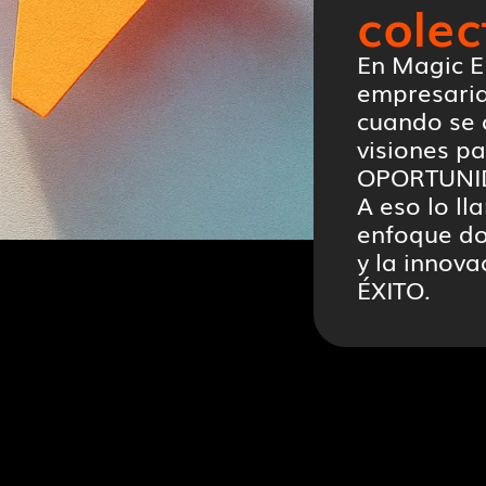
colec
En Magic E
empresarial
cuando se 
visiones pa
OPORTUNI
A eso lo ll
enfoque do
y la innova
ÉXITO.