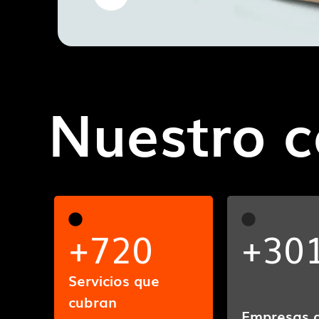
Nuestro c
+
720
+
30
Servicios que
cubran
Empresas 