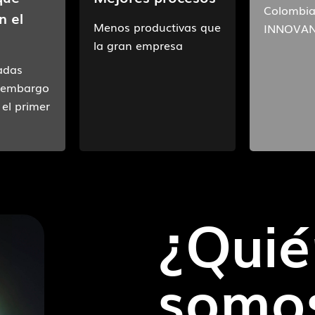
Colombi
n el
Menos productivas que
INNOVA
la gran empresa
adas
n embargo
el primer
¿Quié
somo