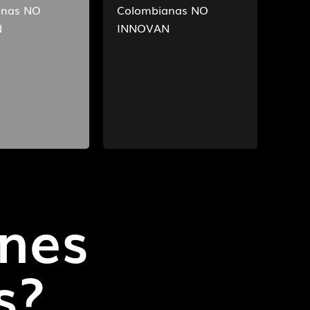
anas NO
Colombianas NO
N
INNOVAN
nes
s?