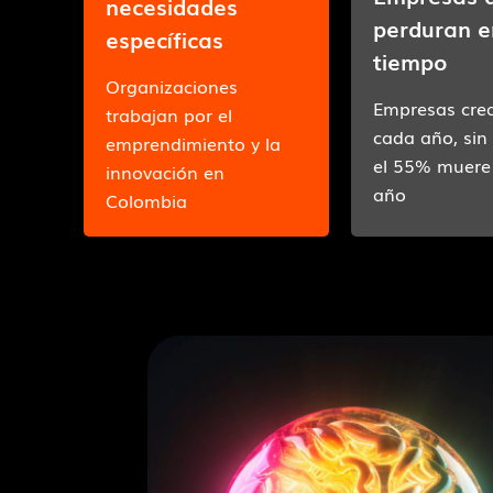
necesidades
perduran e
específicas
tiempo
Organizaciones
Empresas cre
trabajan por el
cada año, si
emprendimiento y la
el 55% muere 
innovación en
año
Colombia