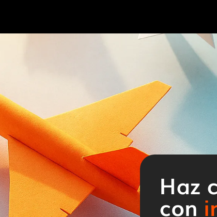
Haz c
con
i